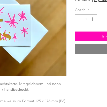
inkl. MwSt.
|
zzgl. Ve
Anzahl
*
In
achtskarte. Mit goldenem und neon-
nik
handbedruckt
.
ème weiss im Format 125 x 176 mm (B6)