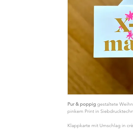
Pur & poppig
gestaltete Weihn
pinkem Print in Siebdrucktech
Klappkarte mit Umschlag in cr