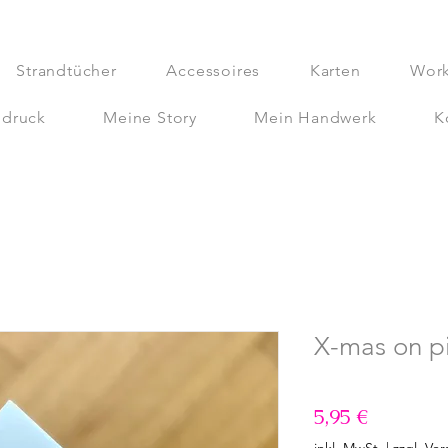
Strandtücher
Accessoires
Karten
Wor
bdruck
Meine Story
Mein Handwerk
K
X-mas on pi
Preis
5,95 €