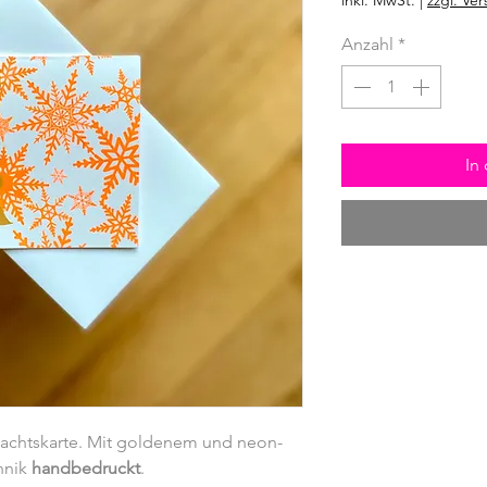
inkl. MwSt.
|
zzgl. Ve
Anzahl
*
In
achtskarte. Mit goldenem und neon-
hnik
handbedruckt
.