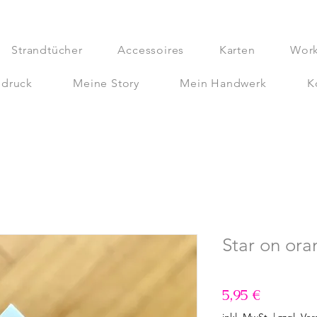
Strandtücher
Accessoires
Karten
Wor
bdruck
Meine Story
Mein Handwerk
K
Star on ora
Preis
5,95 €