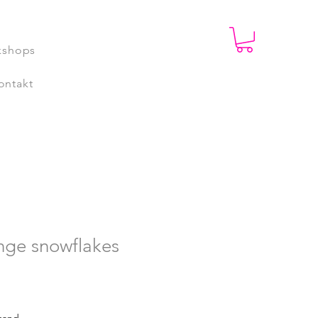
kshops
ontakt
nge snowflakes