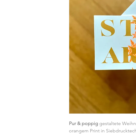
Pur & poppig
gestaltete Weihn
orangem Print in Siebdrucktec